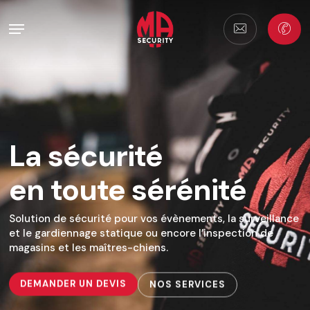
Skip
Menu
to
main
content
La sécurité
en toute sérénité
Solution de sécurité pour vos évènements, la surveillance
et le gardiennage statique ou encore l’inspection de
magasins et les maîtres-chiens.
DEMANDER UN DEVIS
NOS SERVICES