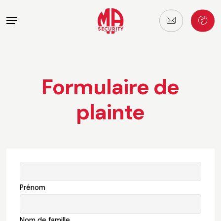
Skip
Menu
to
main
content
Formulaire
de
plainte
Website
URL
*
Prénom
Nom de famille